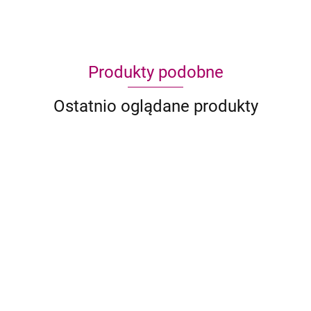
Produkty podobne
Ostatnio oglądane produkty
1121B
1121b+
1121C
1121D
1121E
1122B
push-up
1122E
Sprzedaż
Sprzedaż
Sprzedaż
Sprzedaż
Sprzedaż
Sprzed
PROMOCJA!
tylko
tylko
tylko
tylko
tylko
tylko
Sprzedaż
hurtowa
hurtowa
hurtowa
hurtowa
hurtowa
hurtow
tylko hurtowa