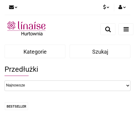
PLN
Zaloguj się
Zarejestruj się
EUR
Dodaj zgłoszenie
Kategorie
Szukaj
Przedłużki
BESTSELLER