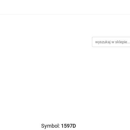
Biustonosze
Majtki
Większe obwody
Body mod
 testowy
Nowości
Promocje
Większe obwody
Body modelujące
Dodatki
P
Symbol:
1597D