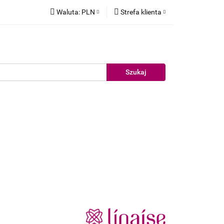
Waluta:
PLN
Strefa klienta
elujące
PLN
Zaloguj się
EUR
Zarejestruj się
Dodaj zgłoszenie
akiet testowy
Nowości
Promocje