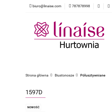
biuro@linaise.com
787878998
Strona główna
Dodatki
Pakiet
Strona główna
Biustonosze
Majtki
Strona główna
Biustonosze
Półusztywniane
1597D
NOWOŚĆ