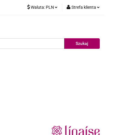
Waluta:
PLN
Strefa klienta
delujące
PLN
Zaloguj się
EUR
Zarejestruj się
Dodaj zgłoszenie
Pakiet testowy
Nowości
Promocje