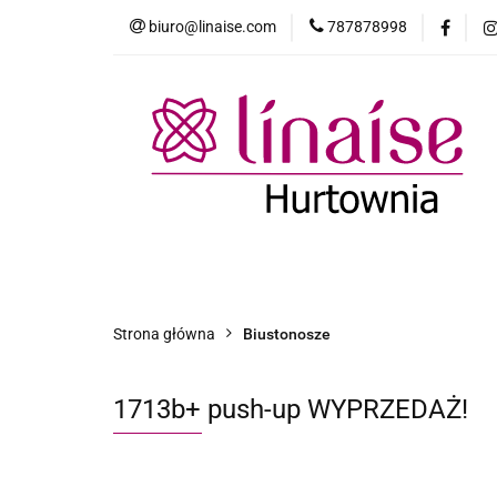
biuro@linaise.com
787878998
Strona główna
Dodatki
Pakie
Strona główna
Biustonosze
Majtki
Strona główna
Biustonosze
1713b+ push-up WYPRZEDAŻ!