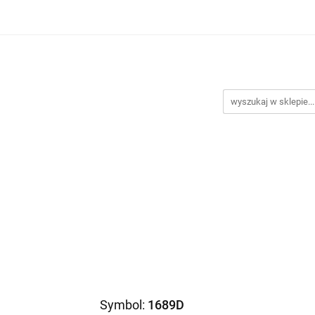
Biustonosze
Majtki
Większe obwody
Body mod
 testowy
Nowości
Promocje
Większe obwody
Body modelujące
Dodatki
P
Symbol:
1689D