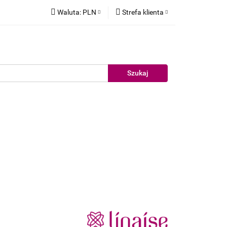
Waluta:
PLN
Strefa klienta
elujące
PLN
Zaloguj się
EUR
Zarejestruj się
Dodaj zgłoszenie
akiet testowy
Nowości
Promocje