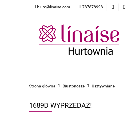
biuro@linaise.com
787878998
Strona główna
Dodatki
Pakiet
Strona główna
Biustonosze
Majtki
Strona główna
Biustonosze
Usztywniane
1689D WYPRZEDAŻ!