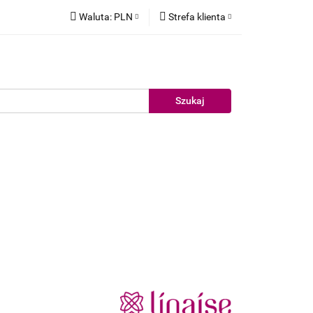
Waluta:
PLN
Strefa klienta
elujące
PLN
Zaloguj się
EUR
Zarejestruj się
Dodaj zgłoszenie
akiet testowy
Nowości
Promocje