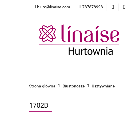
biuro@linaise.com
787878998
Strona główna
Dodatki
Pakiet
Strona główna
Biustonosze
Majtki
Strona główna
Biustonosze
Usztywniane
1702D