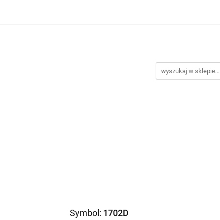
Biustonosze
Majtki
Większe obwody
Body mod
 testowy
Nowości
Promocje
Większe obwody
Body modelujące
Dodatki
P
Symbol:
1702D