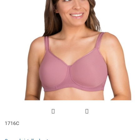
1716C